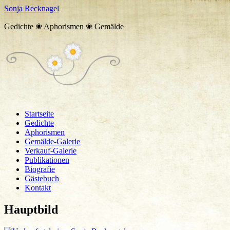
Sonja Recknagel
Gedichte ❀ Aphorismen ❀ Gemälde
Startseite
Gedichte
Aphorismen
Gemälde-Galerie
Verkauf-Galerie
Publikationen
Biografie
Gästebuch
Kontakt
Hauptbild