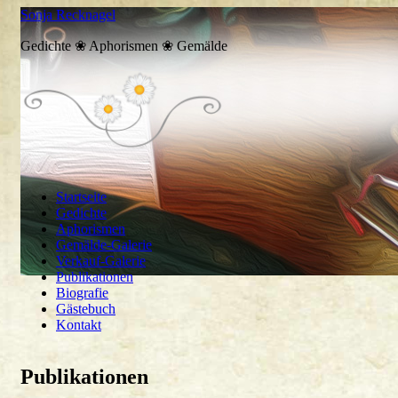
Sonja Recknagel
Gedichte ❀ Aphorismen ❀ Gemälde
Startseite
Gedichte
Aphorismen
Gemälde-Galerie
Verkauf-Galerie
Publikationen
Biografie
Gästebuch
Kontakt
Publikationen