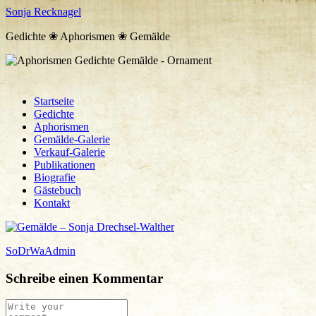
Sonja Recknagel
Gedichte ❀ Aphorismen ❀ Gemälde
Startseite
Gedichte
Aphorismen
Gemälde-Galerie
Verkauf-Galerie
Publikationen
Biografie
Gästebuch
Kontakt
SoDrWaAdmin
Schreibe einen Kommentar