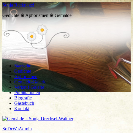
Sonja Recknagel
Gedichte ❀ Aphorismen ❀ Gemälde
Startseite
Gedichte
Aphorismen
Gemälde-Galerie
Verkauf-Galerie
Publikationen
Biografie
Gästebuch
Kontakt
SoDrWaAdmin