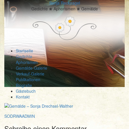
Sonja Recknagel
Gedichte ❀ Aphorismen ❀ Gemälde
Startseite
Gedichte
Aphorismen
Gemälde-Galerie
Verkauf-Galerie
Publikationen
Biografie
Gästebuch
Kontakt
SODRWAADMIN
Schreibe einen Kommentar