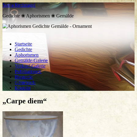
Sonja Recknagel
Gedichte ❀ Aphorismen ❀ Gemälde
Startseite
Gedichte
Aphorismen
Gemälde-Galerie
Verkauf-Galerie
Publikationen
Biografie
Gästebuch
Kontakt
„Carpe diem“